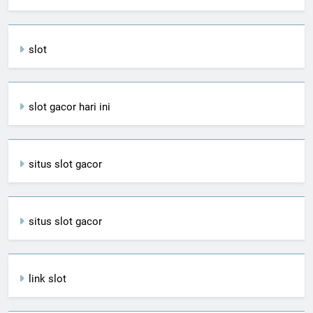
slot
slot gacor hari ini
situs slot gacor
situs slot gacor
link slot