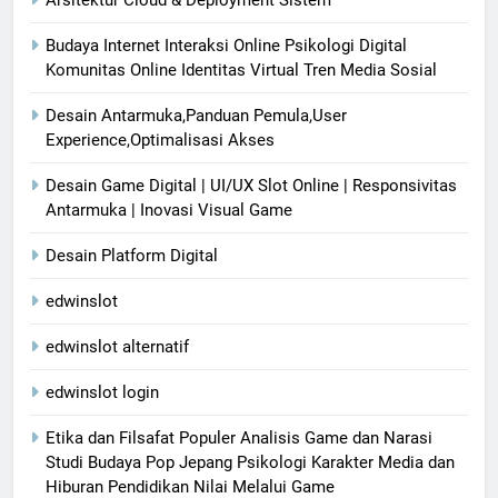
Budaya Internet Interaksi Online Psikologi Digital
Komunitas Online Identitas Virtual Tren Media Sosial
Desain Antarmuka,Panduan Pemula,User
Experience,Optimalisasi Akses
Desain Game Digital | UI/UX Slot Online | Responsivitas
Antarmuka | Inovasi Visual Game
Desain Platform Digital
edwinslot
edwinslot alternatif
edwinslot login
Etika dan Filsafat Populer Analisis Game dan Narasi
Studi Budaya Pop Jepang Psikologi Karakter Media dan
Hiburan Pendidikan Nilai Melalui Game