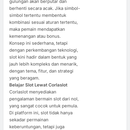
gulungan akan berputar dan
berhenti secara acak. Jika simbol-
simbol tertentu membentuk
kombinasi sesuai aturan tertentu,
maka pemain mendapatkan
kemenangan atau bonus.
Konsep ini sederhana, tetapi
dengan perkembangan teknologi,
slot kini hadir dalam bentuk yang
jauh lebih kompleks dan menarik,
dengan tema, fitur, dan strategi
yang beragam.
Belajar Slot Lewat Corlaslot
Corlaslot menyediakan
pengalaman bermain slot dari nol,
yang sangat cocok untuk pemula.
Di platform ini, slot tidak hanya
sekadar permainan
keberuntungan, tetapi juga