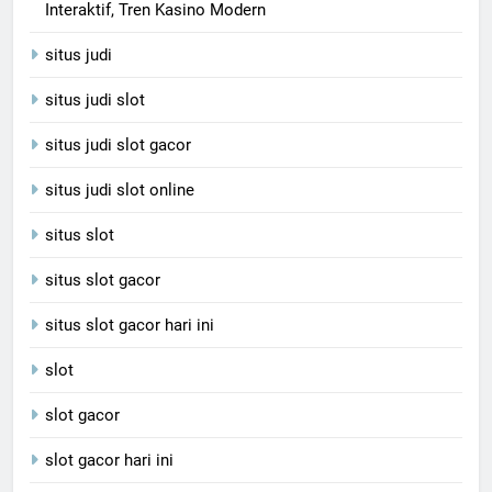
Interaktif, Tren Kasino Modern
situs judi
situs judi slot
situs judi slot gacor
situs judi slot online
situs slot
situs slot gacor
situs slot gacor hari ini
slot
slot gacor
slot gacor hari ini