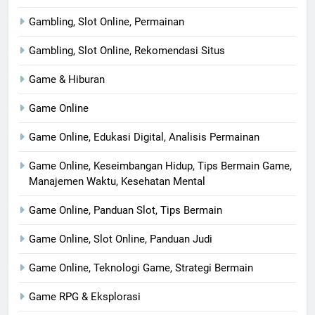
Gambling, Slot Online, Permainan
Gambling, Slot Online, Rekomendasi Situs
Game & Hiburan
Game Online
Game Online, Edukasi Digital, Analisis Permainan
Game Online, Keseimbangan Hidup, Tips Bermain Game,
Manajemen Waktu, Kesehatan Mental
Game Online, Panduan Slot, Tips Bermain
Game Online, Slot Online, Panduan Judi
Game Online, Teknologi Game, Strategi Bermain
Game RPG & Eksplorasi