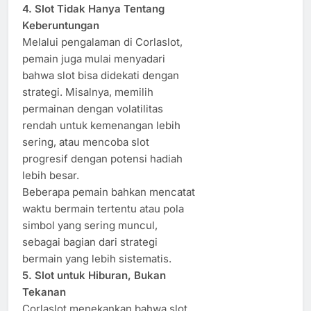
4. Slot Tidak Hanya Tentang
Keberuntungan
Melalui pengalaman di Corlaslot,
pemain juga mulai menyadari
bahwa slot bisa didekati dengan
strategi. Misalnya, memilih
permainan dengan volatilitas
rendah untuk kemenangan lebih
sering, atau mencoba slot
progresif dengan potensi hadiah
lebih besar.
Beberapa pemain bahkan mencatat
waktu bermain tertentu atau pola
simbol yang sering muncul,
sebagai bagian dari strategi
bermain yang lebih sistematis.
5. Slot untuk Hiburan, Bukan
Tekanan
Corlaslot menekankan bahwa slot