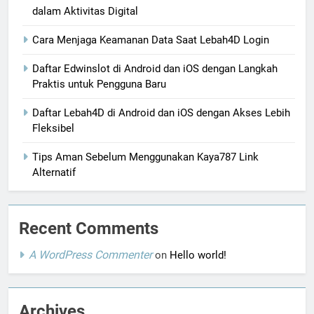
dalam Aktivitas Digital
Cara Menjaga Keamanan Data Saat Lebah4D Login
Daftar Edwinslot di Android dan iOS dengan Langkah
Praktis untuk Pengguna Baru
Daftar Lebah4D di Android dan iOS dengan Akses Lebih
Fleksibel
Tips Aman Sebelum Menggunakan Kaya787 Link
Alternatif
Recent Comments
A WordPress Commenter
on
Hello world!
Archives