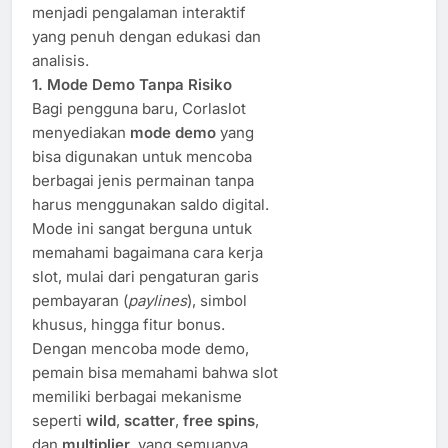
menjadi pengalaman interaktif
yang penuh dengan edukasi dan
analisis.
1. Mode Demo Tanpa Risiko
Bagi pengguna baru, Corlaslot
menyediakan
mode demo
yang
bisa digunakan untuk mencoba
berbagai jenis permainan tanpa
harus menggunakan saldo digital.
Mode ini sangat berguna untuk
memahami bagaimana cara kerja
slot, mulai dari pengaturan garis
pembayaran (
paylines
), simbol
khusus, hingga fitur bonus.
Dengan mencoba mode demo,
pemain bisa memahami bahwa slot
memiliki berbagai mekanisme
seperti
wild
,
scatter
,
free spins
,
dan
multiplier
, yang semuanya