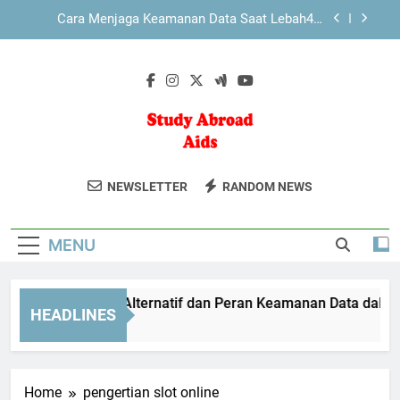
Skip
Daftar Edwinslot di Android dan iOS dengan
to
Langkah Praktis untuk Pengguna Baru
content
Daftar Lebah4D di Android dan iOS dengan Akses
Lebih Fleksibel
EDWINSLOT Link Alternatif dan Peran Keamanan
Data dalam Aktivitas Digital
Cara Menjaga Keamanan Data Saat Lebah4D
Login
Study Abroad
Temukan Panduan Lengkap Untuk
Daftar Edwinslot di Android dan iOS dengan
NEWSLETTER
RANDOM NEWS
Langkah Praktis untuk Pengguna Baru
Aids
Kuliah Di Luar Negeri Di Study Abroad
Daftar Lebah4D di Android dan iOS dengan Akses
Aids. Informasi Beasiswa, Persiapan,
Lebih Fleksibel
MENU
Dan Tips.
WINSLOT Link Alternatif dan Peran Keamanan Data dalam Aktiv
HEADLINES
Month Ago
Home
pengertian slot online