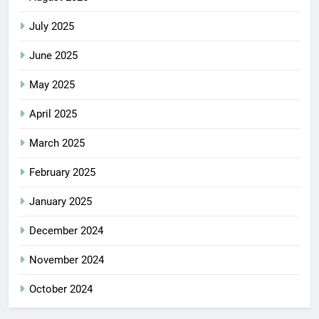
July 2025
June 2025
May 2025
April 2025
March 2025
February 2025
January 2025
December 2024
November 2024
October 2024