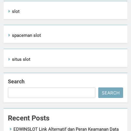
slot
spaceman slot
situs slot
Search
SEARCH
Recent Posts
EDWINSLOT Link Alternatif dan Peran Keamanan Data