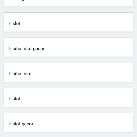
slot
situs slot gacor
situs slot
slot
slot gacor