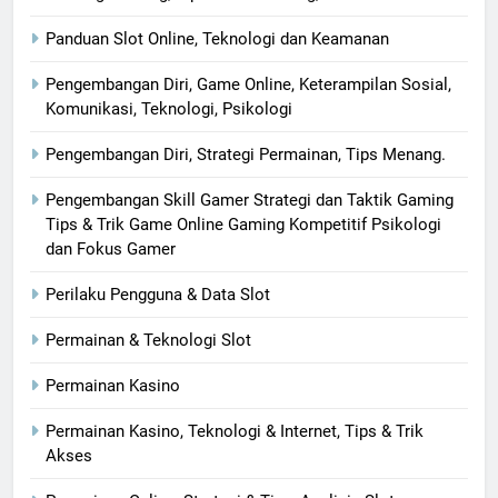
Panduan Slot Online, Teknologi dan Keamanan
Pengembangan Diri, Game Online, Keterampilan Sosial,
Komunikasi, Teknologi, Psikologi
Pengembangan Diri, Strategi Permainan, Tips Menang.
Pengembangan Skill Gamer Strategi dan Taktik Gaming
Tips & Trik Game Online Gaming Kompetitif Psikologi
dan Fokus Gamer
Perilaku Pengguna & Data Slot
Permainan & Teknologi Slot
Permainan Kasino
Permainan Kasino, Teknologi & Internet, Tips & Trik
Akses