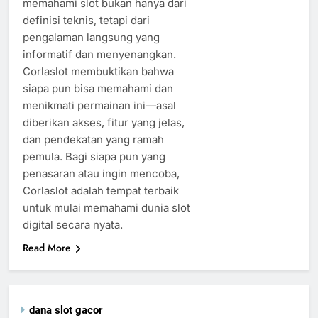
memahami slot bukan hanya dari
definisi teknis, tetapi dari
pengalaman langsung yang
informatif dan menyenangkan.
Corlaslot membuktikan bahwa
siapa pun bisa memahami dan
menikmati permainan ini—asal
diberikan akses, fitur yang jelas,
dan pendekatan yang ramah
pemula. Bagi siapa pun yang
penasaran atau ingin mencoba,
Corlaslot adalah tempat terbaik
untuk mulai memahami dunia slot
digital secara nyata.
Read More
dana slot gacor