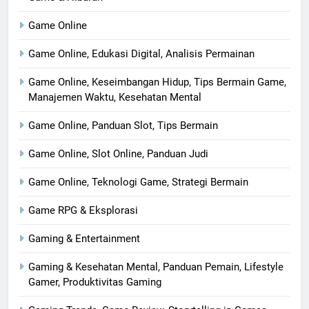
Game Online
Game Online, Edukasi Digital, Analisis Permainan
Game Online, Keseimbangan Hidup, Tips Bermain Game,
Manajemen Waktu, Kesehatan Mental
Game Online, Panduan Slot, Tips Bermain
Game Online, Slot Online, Panduan Judi
Game Online, Teknologi Game, Strategi Bermain
Game RPG & Eksplorasi
Gaming & Entertainment
Gaming & Kesehatan Mental, Panduan Pemain, Lifestyle
Gamer, Produktivitas Gaming