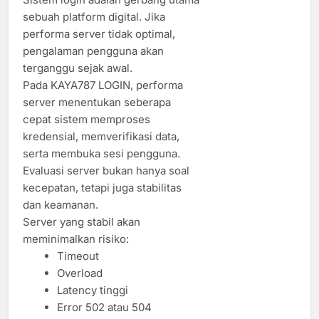
sebuah platform digital. Jika
performa server tidak optimal,
pengalaman pengguna akan
terganggu sejak awal.
Pada KAYA787 LOGIN, performa
server menentukan seberapa
cepat sistem memproses
kredensial, memverifikasi data,
serta membuka sesi pengguna.
Evaluasi server bukan hanya soal
kecepatan, tetapi juga stabilitas
dan keamanan.
Server yang stabil akan
meminimalkan risiko:
Timeout
Overload
Latency tinggi
Error 502 atau 504