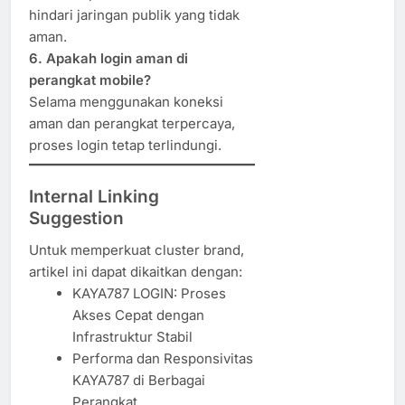
hindari jaringan publik yang tidak
aman.
6. Apakah login aman di
perangkat mobile?
Selama menggunakan koneksi
aman dan perangkat terpercaya,
proses login tetap terlindungi.
Internal Linking
Suggestion
Untuk memperkuat cluster brand,
artikel ini dapat dikaitkan dengan:
KAYA787 LOGIN: Proses
Akses Cepat dengan
Infrastruktur Stabil
Performa dan Responsivitas
KAYA787 di Berbagai
Perangkat