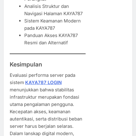
Analisis Struktur dan
Navigasi Halaman KAYA787
Sistem Keamanan Modern
pada KAYA787
Panduan Akses KAYA787
Resmi dan Alternatif
Kesimpulan
Evaluasi performa server pada
sistem
KAYA787 LOGIN
menunjukkan bahwa stabilitas
infrastruktur merupakan fondasi
utama pengalaman pengguna.
Kecepatan akses, keamanan
autentikasi, serta distribusi beban
server harus berjalan selaras.
Dalam lanskap digital modern,