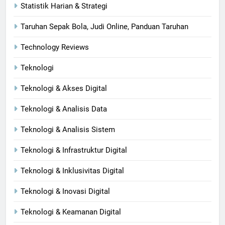
Statistik Harian & Strategi
Taruhan Sepak Bola, Judi Online, Panduan Taruhan
Technology Reviews
Teknologi
Teknologi & Akses Digital
Teknologi & Analisis Data
Teknologi & Analisis Sistem
Teknologi & Infrastruktur Digital
Teknologi & Inklusivitas Digital
Teknologi & Inovasi Digital
Teknologi & Keamanan Digital