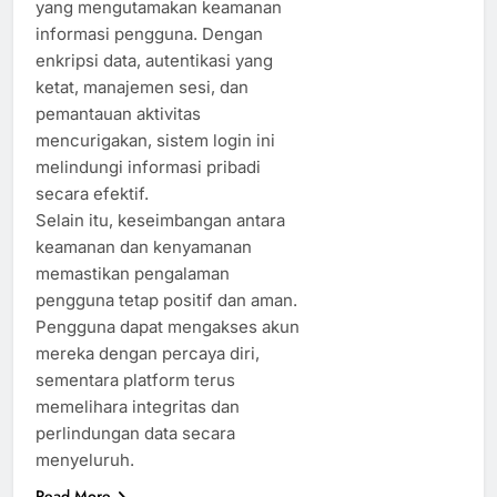
yang mengutamakan keamanan
informasi pengguna. Dengan
enkripsi data, autentikasi yang
ketat, manajemen sesi, dan
pemantauan aktivitas
mencurigakan, sistem login ini
melindungi informasi pribadi
secara efektif.
Selain itu, keseimbangan antara
keamanan dan kenyamanan
memastikan pengalaman
pengguna tetap positif dan aman.
Pengguna dapat mengakses akun
mereka dengan percaya diri,
sementara platform terus
memelihara integritas dan
perlindungan data secara
menyeluruh.
Read More