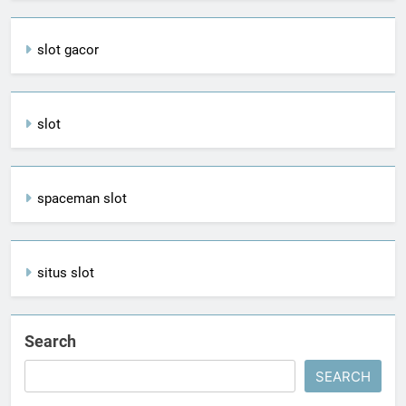
slot gacor
slot
spaceman slot
situs slot
Search
SEARCH