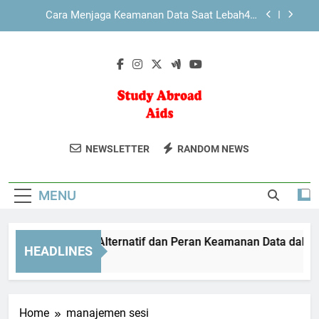
Skip
Daftar Edwinslot di Android dan iOS dengan
to
Langkah Praktis untuk Pengguna Baru
content
Daftar Lebah4D di Android dan iOS dengan Akses
Lebih Fleksibel
EDWINSLOT Link Alternatif dan Peran Keamanan
Data dalam Aktivitas Digital
Cara Menjaga Keamanan Data Saat Lebah4D
Login
Study Abroad
Temukan Panduan Lengkap Untuk
Daftar Edwinslot di Android dan iOS dengan
NEWSLETTER
RANDOM NEWS
Langkah Praktis untuk Pengguna Baru
Aids
Kuliah Di Luar Negeri Di Study Abroad
Daftar Lebah4D di Android dan iOS dengan Akses
Aids. Informasi Beasiswa, Persiapan,
Lebih Fleksibel
MENU
Dan Tips.
DWINSLOT Link Alternatif dan Peran Keamanan Data dalam Akti
HEADLINES
 Month Ago
Home
manajemen sesi