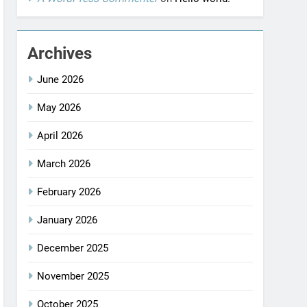
Archives
June 2026
May 2026
April 2026
March 2026
February 2026
January 2026
December 2025
November 2025
October 2025