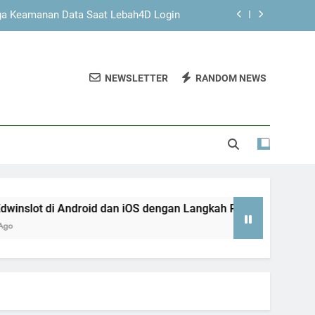
ga Keamanan Data Saat Lebah4D Login
n Langkah Praktis untuk Pengguna Baru
 dan iOS dengan Akses Lebih Fleksibel
NEWSLETTER
RANDOM NEWS
Keamanan Data dalam Aktivitas Digital
ids. Informasi Beasiswa, Persiapan, Dan Tips.
ga Keamanan Data Saat Lebah4D Login
n Langkah Praktis untuk Pengguna Baru
 dan iOS dengan Akses Lebih Fleksibel
 Android dan iOS dengan Langkah Praktis untuk Pengguna Baru