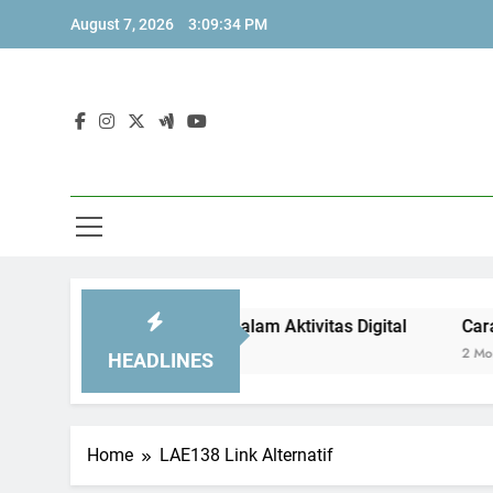
Skip
August 7, 2026
3:09:35 PM
to
content
Stu
Temukan Pa
Keamanan Data dalam Aktivitas Digital
Cara Menjaga K
2 Months Ago
HEADLINES
Home
LAE138 Link Alternatif