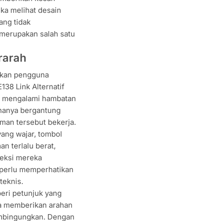
ka melihat desain
ang tidak
 merupakan salah satu
rarah
gkan pengguna
38 Link Alternatif
a mengalami hambatan
 hanya bergantung
aman tersebut bekerja.
yang wajar, tombol
an terlalu berat,
eksi mereka
 perlu memperhatikan
teknis.
eri petunjuk yang
nya memberikan arahan
embingungkan. Dengan