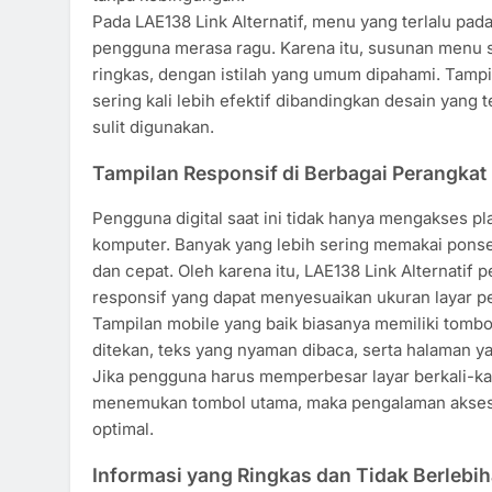
Pada LAE138 Link Alternatif, menu yang terlalu pa
pengguna merasa ragu. Karena itu, susunan menu 
ringkas, dengan istilah yang umum dipahami. Tamp
sering kali lebih efektif dibandingkan desain yang 
sulit digunakan.
Tampilan Responsif di Berbagai Perangkat
Pengguna digital saat ini tidak hanya mengakses pl
komputer. Banyak yang lebih sering memakai ponsel
dan cepat. Oleh karena itu, LAE138 Link Alternatif p
responsif yang dapat menyesuaikan ukuran layar p
Tampilan mobile yang baik biasanya memiliki tomb
ditekan, teks yang nyaman dibaca, serta halaman yan
Jika pengguna harus memperbesar layar berkali-kal
menemukan tombol utama, maka pengalaman akses 
optimal.
Informasi yang Ringkas dan Tidak Berlebi