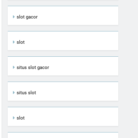
slot gacor
slot
situs slot gacor
situs slot
slot