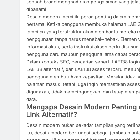
sebuah brand menghadirkan pengalaman yang jelas
dipahami.
Desain modern memiliki peran penting dalam mem
pertama. Ketika pengguna membuka halaman LAE138 
tampilan yang terstruktur akan membantu mereka 
penggunaan tanpa harus menebak-nebak. Elemen vi
informasi akun, serta instruksi akses perlu disusun
pengguna baru maupun pengguna lama dapat berad
Dalam konteks SEO, pencarian seperti LAE138 login
LAE138 alternatif, dan LAE138 akses terbaru menu
pengguna membutuhkan kepastian. Mereka tidak h
halaman masuk, tetapi juga ingin memastikan akse
digunakan, tidak membingungkan, dan tetap memp
data.
Mengapa Desain Modern Penting 
Link Alternatif?
Desain modern bukan sekadar tampilan yang terliha
itu, desain modern berfungsi sebagai jembatan ant