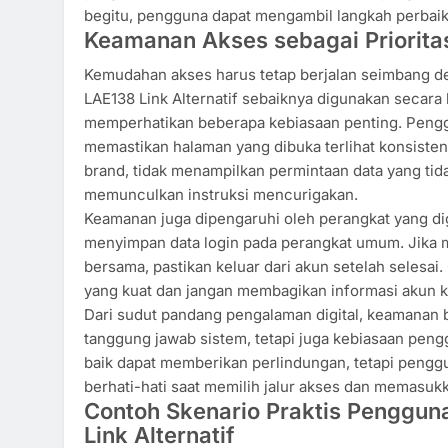
begitu, pengguna dapat mengambil langkah perbaik
Keamanan Akses sebagai Priorit
Kemudahan akses harus tetap berjalan seimbang 
LAE138 Link Alternatif sebaiknya digunakan secara
memperhatikan beberapa kebiasaan penting. Peng
memastikan halaman yang dibuka terlihat konsisten
brand, tidak menampilkan permintaan data yang tida
memunculkan instruksi mencurigakan.
Keamanan juga dipengaruhi oleh perangkat yang di
menyimpan data login pada perangkat umum. Jika 
bersama, pastikan keluar dari akun setelah selesai
yang kuat dan jangan membagikan informasi akun ke
Dari sudut pandang pengalaman digital, keamanan
tanggung jawab sistem, tetapi juga kebiasaan peng
baik dapat memberikan perlindungan, tetapi penggu
berhati-hati saat memilih jalur akses dan memasukk
Contoh Skenario Praktis Penggun
Link Alternatif