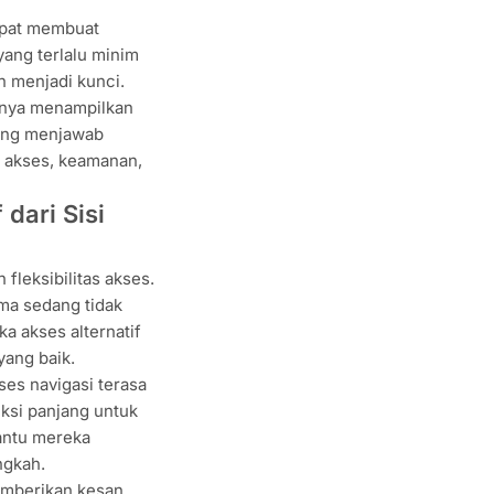
dapat membuat
yang terlalu minim
 menjadi kunci.
knya menampilkan
sung menjawab
g akses, keamanan,
dari Sisi
fleksibilitas akses.
ma sedang tidak
a akses alternatif
ang baik.
es navigasi terasa
uksi panjang untuk
antu mereka
ngkah.
memberikan kesan