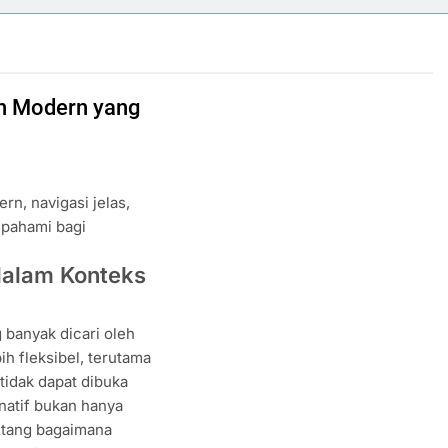
in Modern yang
n, navigasi jelas,
ipahami bagi
dalam Konteks
g banyak dicari oleh
h fleksibel, terutama
tidak dapat dibuka
rnatif bukan hanya
ntang bagaimana