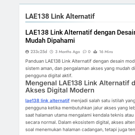
LAE138 Link Alternatif
LAE138 Link Alternatif dengan Desa
Mudah Dipahami
233c25d
3 Months Ago
0
16 Mins
Panduan LAE138 Link Alternatif dengan desain moder
sistem aman, dan pengalaman akses yang mudah d
pengguna digital aktif.
Mengenal LAE138 Link Alternatif 
Akses Digital Modern
lae138 link alternatif
menjadi salah satu istilah yan
pengguna ketika membutuhkan jalur akses yang lebi
saat halaman utama mengalami kendala teknis atau 
secara normal. Dalam ekosistem digital, akses alte
soal menemukan halaman cadangan, tetapi juga te