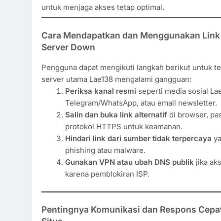
untuk menjaga akses tetap optimal.
Cara Mendapatkan dan Menggunakan Link A
Server Down
Pengguna dapat mengikuti langkah berikut untuk te
server utama Lae138 mengalami gangguan:
Periksa kanal resmi
seperti media sosial La
Telegram/WhatsApp, atau email newsletter.
Salin dan buka link alternatif
di browser, pa
protokol HTTPS untuk keamanan.
Hindari link dari sumber tidak terpercaya
ya
phishing atau malware.
Gunakan VPN atau ubah DNS publik
jika ak
karena pemblokiran ISP.
Pentingnya Komunikasi dan Respons Cepat