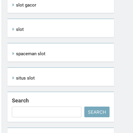
slot gacor
slot
spaceman slot
situs slot
Search
SEARCH