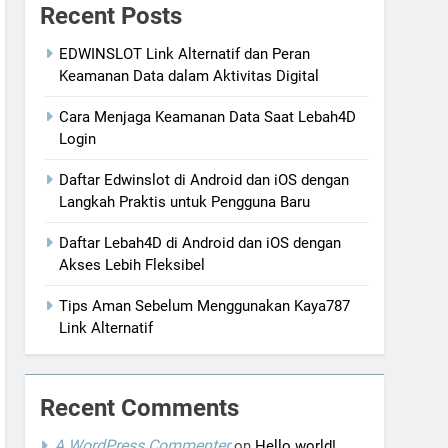
Recent Posts
EDWINSLOT Link Alternatif dan Peran
Keamanan Data dalam Aktivitas Digital
Cara Menjaga Keamanan Data Saat Lebah4D
Login
Daftar Edwinslot di Android dan iOS dengan
Langkah Praktis untuk Pengguna Baru
Daftar Lebah4D di Android dan iOS dengan
Akses Lebih Fleksibel
Tips Aman Sebelum Menggunakan Kaya787
Link Alternatif
Recent Comments
A WordPress Commenter
on
Hello world!