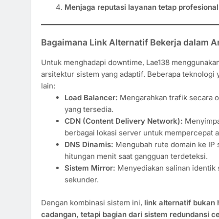
Menjaga reputasi layanan tetap profesional
Bagaimana Link Alternatif Bekerja dalam A
Untuk menghadapi downtime, Lae138 menggunaka
arsitektur sistem yang adaptif. Beberapa teknologi
lain:
Load Balancer:
Mengarahkan trafik secara o
yang tersedia.
CDN (Content Delivery Network):
Menyimpan
berbagai lokasi server untuk mempercepat a
DNS Dinamis:
Mengubah rute domain ke IP s
hitungan menit saat gangguan terdeteksi.
Sistem Mirror:
Menyediakan salinan identik s
sekunder.
Dengan kombinasi sistem ini,
link alternatif bukan
cadangan, tetapi bagian dari sistem redundansi c