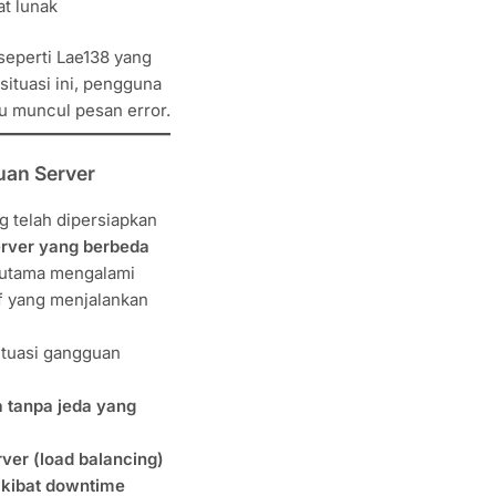
at lunak
seperti Lae138 yang
ituasi ini, pengguna
au muncul pesan error.
uan Server
 telah dipersiapkan
rver yang berbeda
n utama mengalami
if yang menjalankan
situasi gangguan
 tanpa jeda yang
ver (load balancing)
akibat downtime