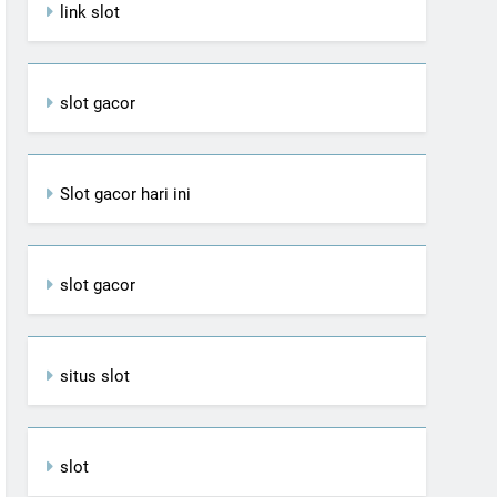
link slot
slot gacor
Slot gacor hari ini
slot gacor
situs slot
slot