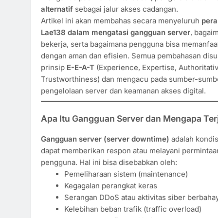
alternatif
sebagai jalur akses cadangan.
Artikel ini akan membahas secara menyeluruh
peran
Lae138 dalam mengatasi gangguan server
, bagaim
bekerja, serta bagaimana pengguna bisa memanfaatk
dengan aman dan efisien. Semua pembahasan disu
prinsip
E-E-A-T
(Experience, Expertise, Authoritati
Trustworthiness) dan mengacu pada sumber-sumbe
pengelolaan server dan keamanan akses digital.
Apa Itu Gangguan Server dan Mengapa Ter
Gangguan server (server downtime)
adalah kondis
dapat memberikan respon atau melayani permintaan
pengguna. Hal ini bisa disebabkan oleh:
Pemeliharaan sistem (maintenance)
Kegagalan perangkat keras
Serangan DDoS atau aktivitas siber berbahay
Kelebihan beban trafik (traffic overload)