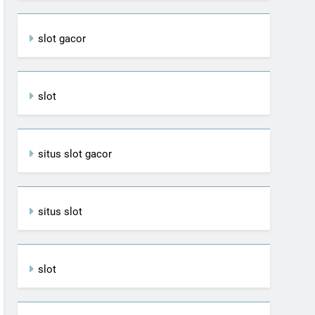
slot gacor
slot
situs slot gacor
situs slot
slot