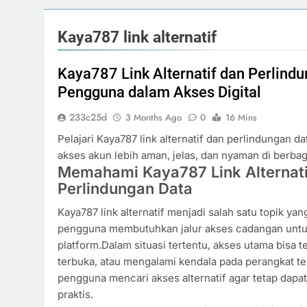
Kaya787 link alternatif
Kaya787 Link Alternatif dan Perlind
Pengguna dalam Akses Digital
233c25d
3 Months Ago
0
16 Mins
Pelajari Kaya787 link alternatif dan perlindungan d
akses akun lebih aman, jelas, dan nyaman di berbag
Memahami Kaya787 Link Alternati
Perlindungan Data
Kaya787 link alternatif menjadi salah satu topik yan
pengguna membutuhkan jalur akses cadangan un
platform.Dalam situasi tertentu, akses utama bisa te
terbuka, atau mengalami kendala pada perangkat ter
pengguna mencari akses alternatif agar tetap dapa
praktis.