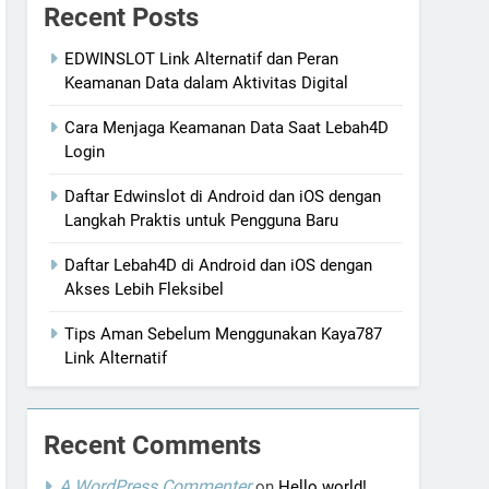
Recent Posts
EDWINSLOT Link Alternatif dan Peran
Keamanan Data dalam Aktivitas Digital
Cara Menjaga Keamanan Data Saat Lebah4D
Login
Daftar Edwinslot di Android dan iOS dengan
Langkah Praktis untuk Pengguna Baru
Daftar Lebah4D di Android dan iOS dengan
Akses Lebih Fleksibel
Tips Aman Sebelum Menggunakan Kaya787
Link Alternatif
Recent Comments
A WordPress Commenter
on
Hello world!