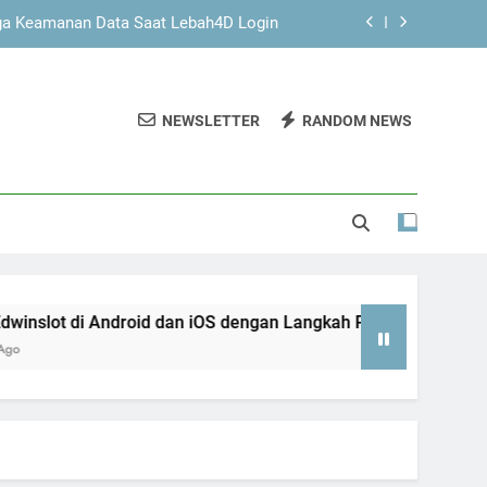
ga Keamanan Data Saat Lebah4D Login
n Langkah Praktis untuk Pengguna Baru
 dan iOS dengan Akses Lebih Fleksibel
NEWSLETTER
RANDOM NEWS
Keamanan Data dalam Aktivitas Digital
ids. Informasi Beasiswa, Persiapan, Dan Tips.
ga Keamanan Data Saat Lebah4D Login
n Langkah Praktis untuk Pengguna Baru
 dan iOS dengan Akses Lebih Fleksibel
 Android dan iOS dengan Langkah Praktis untuk Pengguna Baru