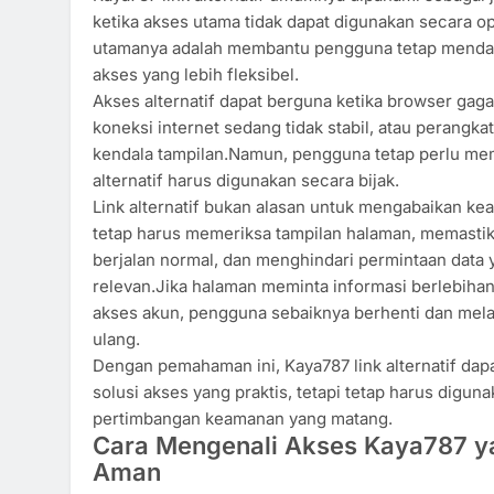
ketika akses utama tidak dapat digunakan secara op
utamanya adalah membantu pengguna tetap menda
akses yang lebih fleksibel.
Akses alternatif dapat berguna ketika browser gag
koneksi internet sedang tidak stabil, atau perangka
kendala tampilan.Namun, pengguna tetap perlu m
alternatif harus digunakan secara bijak.
Link alternatif bukan alasan untuk mengabaikan 
tetap harus memeriksa tampilan halaman, memastik
berjalan normal, dan menghindari permintaan data 
relevan.Jika halaman meminta informasi berlebihan
akses akun, pengguna sebaiknya berhenti dan mel
ulang.
Dengan pemahaman ini, Kaya787 link alternatif dapa
solusi akses yang praktis, tetapi tetap harus digu
pertimbangan keamanan yang matang.
Cara Mengenali Akses Kaya787 y
Aman