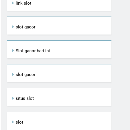
link slot
slot gacor
Slot gacor hari ini
slot gacor
situs slot
slot