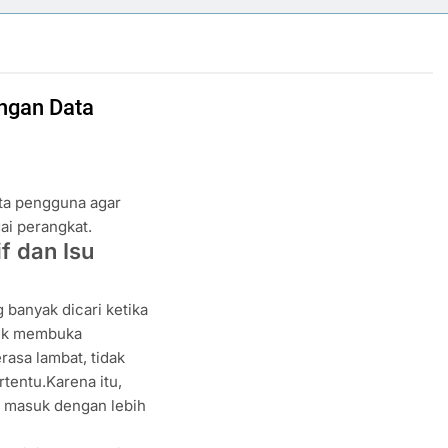
ungan Data
ata pengguna agar
ai perangkat.
f dan Isu
g banyak dicari ketika
tuk membuka
rasa lambat, tidak
tentu.Karena itu,
t masuk dengan lebih