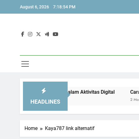
Skip
August 6, 2026
7:18:55 PM
to
content
Stu
Temukan Pa
Keamanan Data dalam Aktivitas Digital
Cara Menjaga K
2 Months Ago
HEADLINES
Home
Kaya787 link alternatif