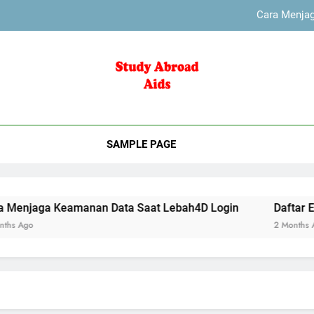
Cara Menja
Daftar Edwinslot di Android dan iOS denga
Daftar Lebah4D di Android
dy Abroad Aids
EDWINSLOT Link Alternatif dan Peran 
nduan Lengkap Untuk Kuliah Di Luar Negeri Di Study Abroad A
Cara Menja
SAMPLE PAGE
Daftar Edwinslot di Android dan iOS denga
Daftar Lebah4D di Android
eamanan Data Saat Lebah4D Login
Daftar Edwinslot di
2 Months Ago