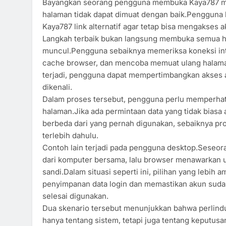
Bayangkan seorang pengguna membuka Kaya787 mel
halaman tidak dapat dimuat dengan baik.Pengguna
Kaya787 link alternatif agar tetap bisa mengakses a
Langkah terbaik bukan langsung membuka semua h
muncul.Pengguna sebaiknya memeriksa koneksi in
cache browser, dan mencoba memuat ulang halaman
terjadi, pengguna dapat mempertimbangkan akses a
dikenali.
Dalam proses tersebut, pengguna perlu memperhat
halaman.Jika ada permintaan data yang tidak biasa 
berbeda dari yang pernah digunakan, sebaiknya pro
terlebih dahulu.
Contoh lain terjadi pada pengguna desktop.Seseo
dari komputer bersama, lalu browser menawarkan 
sandi.Dalam situasi seperti ini, pilihan yang lebih
penyimpanan data login dan memastikan akun sudah
selesai digunakan.
Dua skenario tersebut menunjukkan bahwa perlind
hanya tentang sistem, tetapi juga tentang keputusa