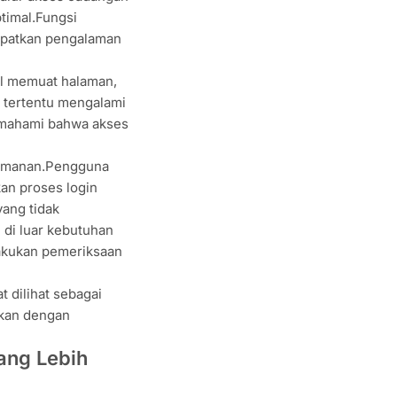
timal.Fungsi
patkan pengalaman
al memuat halaman,
t tertentu mengalami
emahami bahwa akses
keamanan.Pengguna
an proses login
yang tidak
 di luar kebutuhan
akukan pemeriksaan
t dilihat sebagai
nakan dengan
ang Lebih