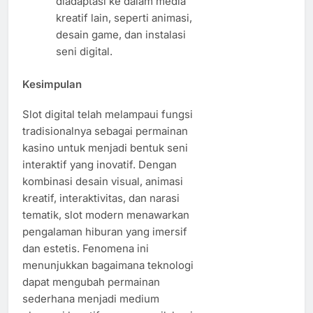
diadaptasi ke dalam media
kreatif lain, seperti animasi,
desain game, dan instalasi
seni digital.
Kesimpulan
Slot digital telah melampaui fungsi
tradisionalnya sebagai permainan
kasino untuk menjadi bentuk seni
interaktif yang inovatif. Dengan
kombinasi desain visual, animasi
kreatif, interaktivitas, dan narasi
tematik, slot modern menawarkan
pengalaman hiburan yang imersif
dan estetis. Fenomena ini
menunjukkan bagaimana teknologi
dapat mengubah permainan
sederhana menjadi medium