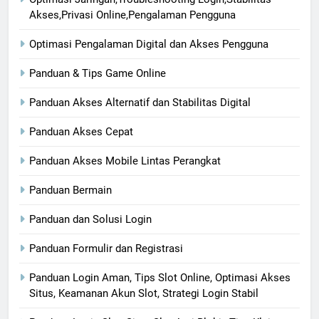
Akses,Privasi Online,Pengalaman Pengguna
Optimasi Pengalaman Digital dan Akses Pengguna
Panduan & Tips Game Online
Panduan Akses Alternatif dan Stabilitas Digital
Panduan Akses Cepat
Panduan Akses Mobile Lintas Perangkat
Panduan Bermain
Panduan dan Solusi Login
Panduan Formulir dan Registrasi
Panduan Login Aman, Tips Slot Online, Optimasi Akses
Situs, Keamanan Akun Slot, Strategi Login Stabil