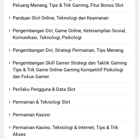
Peluang Menang, Tips & Trik Gaming, Fitur Bonus Slot
Panduan Slot Online, Teknologi dan Keamanan
Pengembangan Diri, Game Online, Keterampilan Sosial,
Komunikasi, Teknologi, Psikologi
Pengembangan Diri, Strategi Permainan, Tips Menang.
Pengembangan Skill Gamer Strategi dan Taktik Gaming
Tips & Trik Game Online Gaming Kompetitif Psikologi
dan Fokus Gamer
Perilaku Pengguna & Data Slot
Permainan & Teknologi Slot
Permainan Kasino
Permainan Kasino, Teknologi & Internet, Tips & Trik
Akses