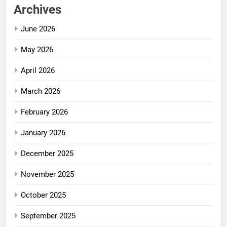
Archives
June 2026
May 2026
April 2026
March 2026
February 2026
January 2026
December 2025
November 2025
October 2025
September 2025