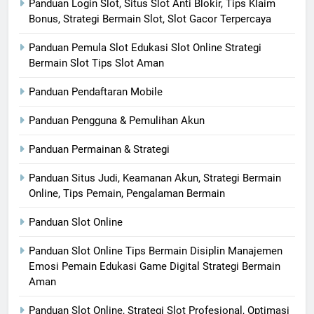
Panduan Login Slot, Situs Slot Anti Blokir, Tips Klaim
Bonus, Strategi Bermain Slot, Slot Gacor Terpercaya
Panduan Pemula Slot Edukasi Slot Online Strategi
Bermain Slot Tips Slot Aman
Panduan Pendaftaran Mobile
Panduan Pengguna & Pemulihan Akun
Panduan Permainan & Strategi
Panduan Situs Judi, Keamanan Akun, Strategi Bermain
Online, Tips Pemain, Pengalaman Bermain
Panduan Slot Online
Panduan Slot Online Tips Bermain Disiplin Manajemen
Emosi Pemain Edukasi Game Digital Strategi Bermain
Aman
Panduan Slot Online, Strategi Slot Profesional, Optimasi