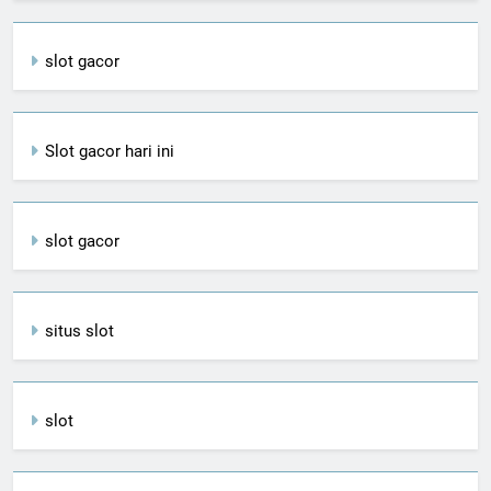
slot gacor
Slot gacor hari ini
slot gacor
situs slot
slot