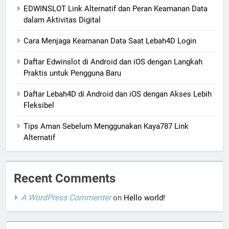
EDWINSLOT Link Alternatif dan Peran Keamanan Data
dalam Aktivitas Digital
Cara Menjaga Keamanan Data Saat Lebah4D Login
Daftar Edwinslot di Android dan iOS dengan Langkah
Praktis untuk Pengguna Baru
Daftar Lebah4D di Android dan iOS dengan Akses Lebih
Fleksibel
Tips Aman Sebelum Menggunakan Kaya787 Link
Alternatif
Recent Comments
A WordPress Commenter
on
Hello world!