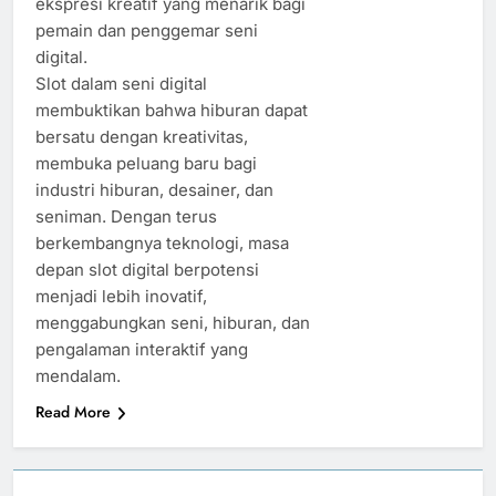
ekspresi kreatif yang menarik bagi
pemain dan penggemar seni
digital.
Slot dalam seni digital
membuktikan bahwa hiburan dapat
bersatu dengan kreativitas,
membuka peluang baru bagi
industri hiburan, desainer, dan
seniman. Dengan terus
berkembangnya teknologi, masa
depan slot digital berpotensi
menjadi lebih inovatif,
menggabungkan seni, hiburan, dan
pengalaman interaktif yang
mendalam.
Read More