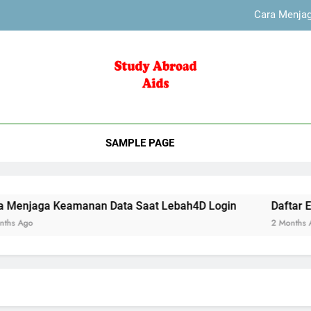
Cara Menja
Daftar Edwinslot di Android dan iOS denga
Daftar Lebah4D di Android
dy Abroad Aids
EDWINSLOT Link Alternatif dan Peran 
nduan Lengkap Untuk Kuliah Di Luar Negeri Di Study Abroad A
Cara Menja
SAMPLE PAGE
Daftar Edwinslot di Android dan iOS denga
Daftar Lebah4D di Android
eamanan Data Saat Lebah4D Login
Daftar Edwinslot di
2 Months Ago