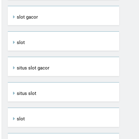
slot gacor
slot
situs slot gacor
situs slot
slot