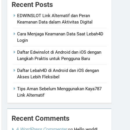
Recent Posts
EDWINSLOT Link Alternatif dan Peran
Keamanan Data dalam Aktivitas Digital
Cara Menjaga Keamanan Data Saat Lebah4D
Login
Daftar Edwinslot di Android dan iOS dengan
Langkah Praktis untuk Pengguna Baru
Daftar Lebah4D di Android dan iOS dengan
Akses Lebih Fleksibel
Tips Aman Sebelum Menggunakan Kaya787
Link Alternatif
Recent Comments
A WordPress Commenter
on
Hello world!