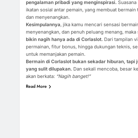
pengalaman pribadi yang menginspirasi.
Suasana 
ikatan sosial antar pemain, yang membuat bermain 
dan menyenangkan.
Kesimpulannya
, jika kamu mencari sensasi bermain
menyenangkan, dan penuh peluang menang, maka
bikin nagih hanya ada di Corlaslot.
Dari tampilan vi
permainan, fitur bonus, hingga dukungan teknis, 
untuk memanjakan pemain.
Bermain di Corlaslot bukan sekadar hiburan, tapi
yang sulit dilupakan.
Dan sekali mencoba, besar 
akan berkata:
“Nagih banget!”
Read More