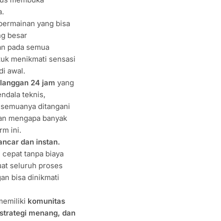
a.
permainan yang bisa
ng besar
an pada semua
k menikmati sensasi
di awal.
elanggan 24 jam
yang
ndala teknis,
, semuanya ditangani
asan mengapa banyak
m ini.
lancar dan instan.
 cepat tanpa biaya
at seluruh proses
n bisa dinikmati
memiliki
komunitas
, strategi menang, dan