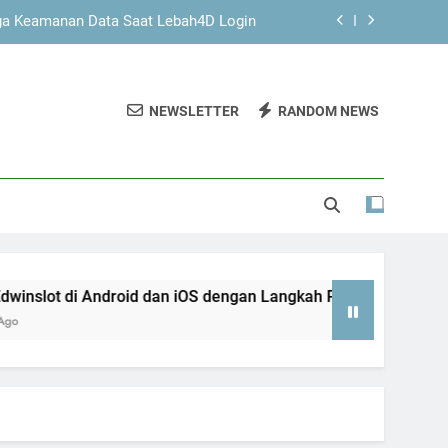
ga Keamanan Data Saat Lebah4D Login
n Langkah Praktis untuk Pengguna Baru
 dan iOS dengan Akses Lebih Fleksibel
NEWSLETTER
RANDOM NEWS
Keamanan Data dalam Aktivitas Digital
ids. Informasi Beasiswa, Persiapan, Dan Tips.
ga Keamanan Data Saat Lebah4D Login
n Langkah Praktis untuk Pengguna Baru
 dan iOS dengan Akses Lebih Fleksibel
 Android dan iOS dengan Langkah Praktis untuk Pengguna Baru