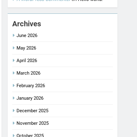
Archives
June 2026
May 2026
April 2026
March 2026
February 2026
January 2026
December 2025
November 2025
October 2025