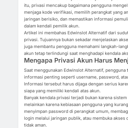
itu, privasi mencakup bagaimana pengguna mengelol
menjaga kode verifikasi, memilih perangkat yang 
jaringan berisiko, dan memastikan informasi pemul
dalam kendali pemilik akun.
Artikel ini membahas Edwinslot Alternatif dari sud
privasi. Tujuannya bukan sekadar menjelaskan akses 
juga membantu pengguna memahami langkah-langka
akun tetap terlindungi saat menghadapi kendala ak
Mengapa Privasi Akun Harus Menja
Saat menggunakan Edwinslot Alternatif, pengguna
informasi penting seperti username, password, atau
Informasi tersebut harus dijaga dengan serius ka
siapa yang memiliki kendali atas akun.
Banyak kendala privasi terjadi bukan karena sistem
melainkan karena kebiasaan pengguna yang kurang 
menyimpan password di perangkat umum, membagik
login melalui jaringan publik, atau membuka akses 
tidak aman.