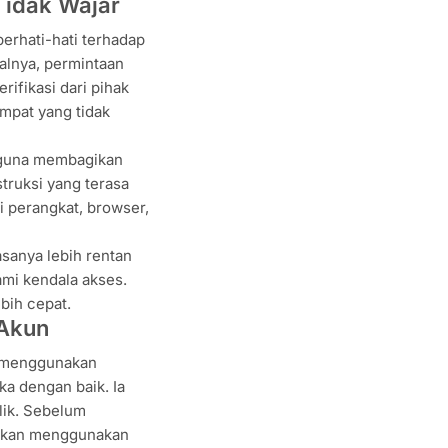
Tidak Wajar
berhati-hati terhadap
salnya, permintaan
rifikasi dari pihak
empat yang tidak
gguna membagikan
truksi yang terasa
i perangkat, browser,
sanya lebih rentan
mi kendala akses.
bih cepat.
 Akun
 menggunakan
ka dengan baik. Ia
lik. Sebelum
 akan menggunakan