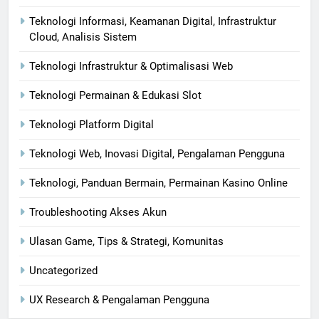
Teknologi Informasi, Keamanan Digital, Infrastruktur
Cloud, Analisis Sistem
Teknologi Infrastruktur & Optimalisasi Web
Teknologi Permainan & Edukasi Slot
Teknologi Platform Digital
Teknologi Web, Inovasi Digital, Pengalaman Pengguna
Teknologi, Panduan Bermain, Permainan Kasino Online
Troubleshooting Akses Akun
Ulasan Game, Tips & Strategi, Komunitas
Uncategorized
UX Research & Pengalaman Pengguna