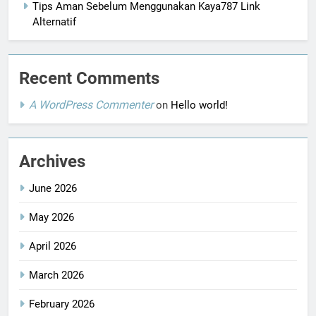
Tips Aman Sebelum Menggunakan Kaya787 Link
Alternatif
Recent Comments
A WordPress Commenter
on
Hello world!
Archives
June 2026
May 2026
April 2026
March 2026
February 2026