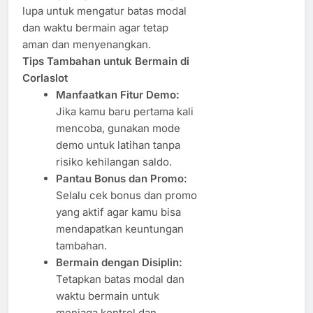
lupa untuk mengatur batas modal
dan waktu bermain agar tetap
aman dan menyenangkan.
Tips Tambahan untuk Bermain di
Corlaslot
Manfaatkan Fitur Demo:
Jika kamu baru pertama kali
mencoba, gunakan mode
demo untuk latihan tanpa
risiko kehilangan saldo.
Pantau Bonus dan Promo:
Selalu cek bonus dan promo
yang aktif agar kamu bisa
mendapatkan keuntungan
tambahan.
Bermain dengan Disiplin:
Tetapkan batas modal dan
waktu bermain untuk
menjaga kontrol dan