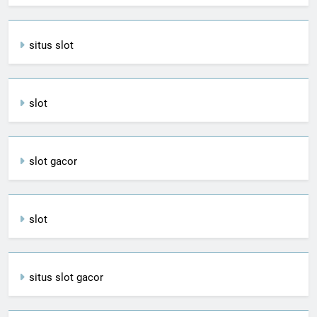
situs slot
slot
slot gacor
slot
situs slot gacor