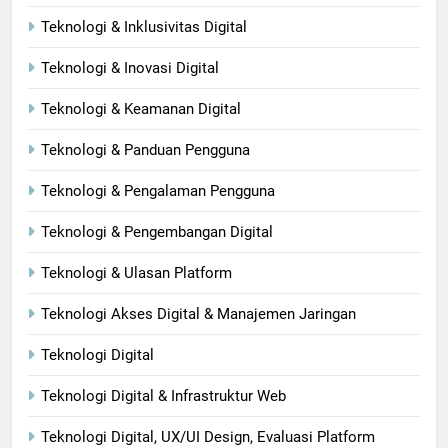
Teknologi & Inklusivitas Digital
Teknologi & Inovasi Digital
Teknologi & Keamanan Digital
Teknologi & Panduan Pengguna
Teknologi & Pengalaman Pengguna
Teknologi & Pengembangan Digital
Teknologi & Ulasan Platform
Teknologi Akses Digital & Manajemen Jaringan
Teknologi Digital
Teknologi Digital & Infrastruktur Web
Teknologi Digital, UX/UI Design, Evaluasi Platform