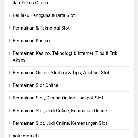
dan Fokus Gamer
Perilaku Pengguna & Data Slot
Permainan & Teknologi Slot
Permainan Kasino
Permainan Kasino, Teknologi & Internet, Tips & Trik
Akses
Permainan Online, Strategi & Tips, Analisis Slot
Permainan Slot Online
Permainan Slot, Casino Online, Jackpot Slot
Permainan Slot, Judi Online, Keamanan Online
Permainan Slot, Judi Online, Kemenangan Slot
pokemon787