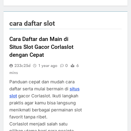
cara daftar slot
Cara Daftar dan Main di
Situs Slot Gacor Corlaslot
dengan Cepat
233c25d
1 year ago
0
6
mins
Panduan cepat dan mudah cara
daftar serta mulai bermain di
situs
slot
gacor Corlaslot. Ikuti langkah
praktis agar kamu bisa langsung
menikmati berbagai permainan slot
favorit tanpa ribet.
Corlaslot menjadi salah satu
pilihan utama bagi para pecinta