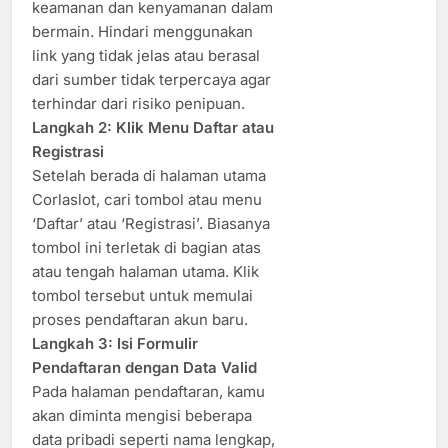
keamanan dan kenyamanan dalam
bermain. Hindari menggunakan
link yang tidak jelas atau berasal
dari sumber tidak terpercaya agar
terhindar dari risiko penipuan.
Langkah 2: Klik Menu Daftar atau
Registrasi
Setelah berada di halaman utama
Corlaslot, cari tombol atau menu
‘Daftar’ atau ‘Registrasi’. Biasanya
tombol ini terletak di bagian atas
atau tengah halaman utama. Klik
tombol tersebut untuk memulai
proses pendaftaran akun baru.
Langkah 3: Isi Formulir
Pendaftaran dengan Data Valid
Pada halaman pendaftaran, kamu
akan diminta mengisi beberapa
data pribadi seperti nama lengkap,