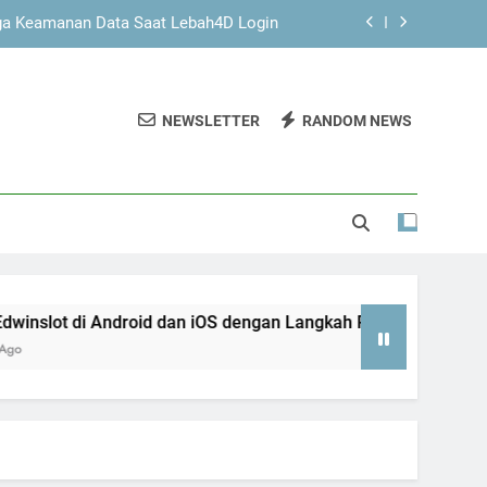
ga Keamanan Data Saat Lebah4D Login
n Langkah Praktis untuk Pengguna Baru
 dan iOS dengan Akses Lebih Fleksibel
NEWSLETTER
RANDOM NEWS
Keamanan Data dalam Aktivitas Digital
ids. Informasi Beasiswa, Persiapan, Dan Tips.
ga Keamanan Data Saat Lebah4D Login
n Langkah Praktis untuk Pengguna Baru
 dan iOS dengan Akses Lebih Fleksibel
di Android dan iOS dengan Langkah Praktis untuk Pengguna Ba