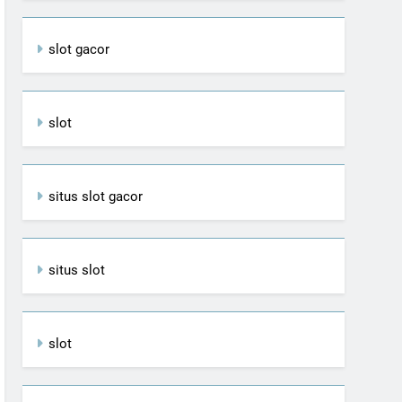
slot gacor
slot
situs slot gacor
situs slot
slot