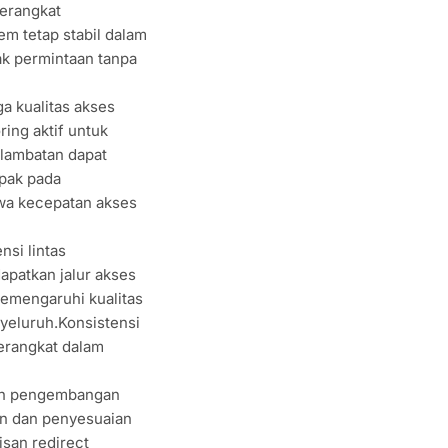
perangkat
m tetap stabil dalam
ak permintaan tanpa
a kualitas akses
ing aktif untuk
rlambatan dapat
mpak pada
wa kecepatan akses
nsi lintas
patkan jalur akses
emengaruhi kualitas
yeluruh.Konsistensi
erangkat dalam
kan pengembangan
n dan penyesuaian
san redirect