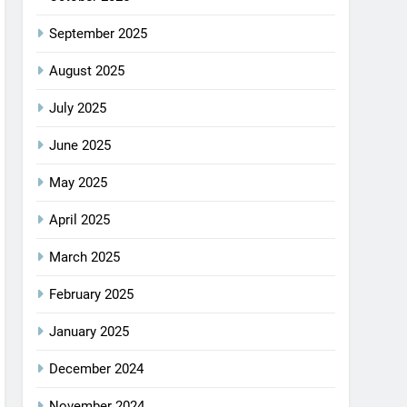
September 2025
August 2025
July 2025
June 2025
May 2025
April 2025
March 2025
February 2025
January 2025
December 2024
November 2024