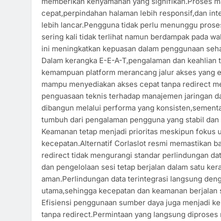
memberikan kenyamanan yang signifikan.Proses ma
cepat,perpindahan halaman lebih responsif,dan inte
lebih lancar.Pengguna tidak perlu menunggu prose
sering kali tidak terlihat namun berdampak pada 
ini meningkatkan kepuasan dalam penggunaan sehar
Dalam kerangka E-E-A-T,pengalaman dan keahlian t
kemampuan platform merancang jalur akses yang ef
mampu menyediakan akses cepat tanpa redirect m
penguasaan teknis terhadap manajemen jaringan da
dibangun melalui performa yang konsisten,sement
tumbuh dari pengalaman pengguna yang stabil dan
Keamanan tetap menjadi prioritas meskipun fokus 
kecepatan.Alternatif Corlaslot resmi memastikan
redirect tidak mengurangi standar perlindungan dat
dan pengelolaan sesi tetap berjalan dalam satu ke
aman.Perlindungan data terintegrasi langsung deng
utama,sehingga kecepatan dan keamanan berjalan
Efisiensi penggunaan sumber daya juga menjadi ke
tanpa redirect.Permintaan yang langsung diprose