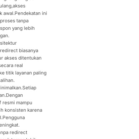
rulang,akses
ak awal.Pendekatan ini
iproses tanpa
espon yang lebih
ngan.
sitektur
 redirect biasanya
ur akses ditentukan
secara real
 titik layanan paling
alihan.
minimalkan.Setiap
alan.Dengan
if resmi mampu
ih konsisten karena
ol.Pengguna
eningkat.
npa redirect