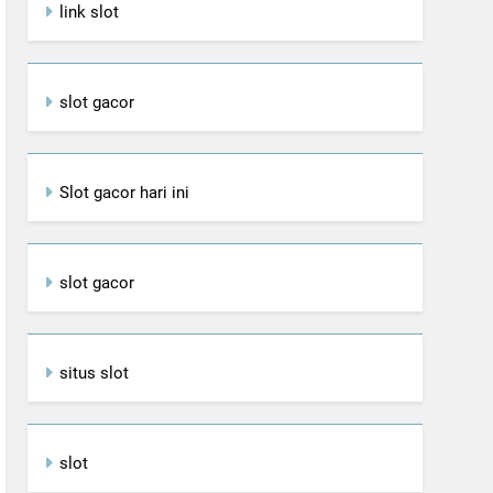
link slot
slot gacor
Slot gacor hari ini
slot gacor
situs slot
slot