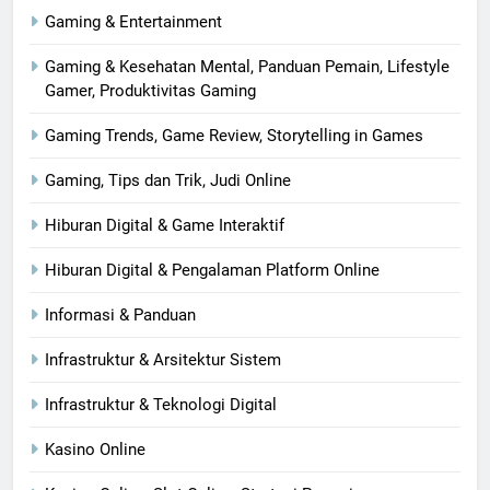
Gaming & Entertainment
Gaming & Kesehatan Mental, Panduan Pemain, Lifestyle
Gamer, Produktivitas Gaming
Gaming Trends, Game Review, Storytelling in Games
Gaming, Tips dan Trik, Judi Online
Hiburan Digital & Game Interaktif
Hiburan Digital & Pengalaman Platform Online
Informasi & Panduan
Infrastruktur & Arsitektur Sistem
Infrastruktur & Teknologi Digital
Kasino Online