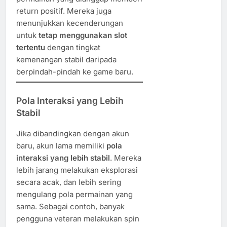
return positif. Mereka juga
menunjukkan kecenderungan
untuk
tetap menggunakan slot
tertentu
dengan tingkat
kemenangan stabil daripada
berpindah-pindah ke game baru.
Pola Interaksi yang Lebih
Stabil
Jika dibandingkan dengan akun
baru, akun lama memiliki
pola
interaksi yang lebih stabil
. Mereka
lebih jarang melakukan eksplorasi
secara acak, dan lebih sering
mengulang pola permainan yang
sama. Sebagai contoh, banyak
pengguna veteran melakukan spin