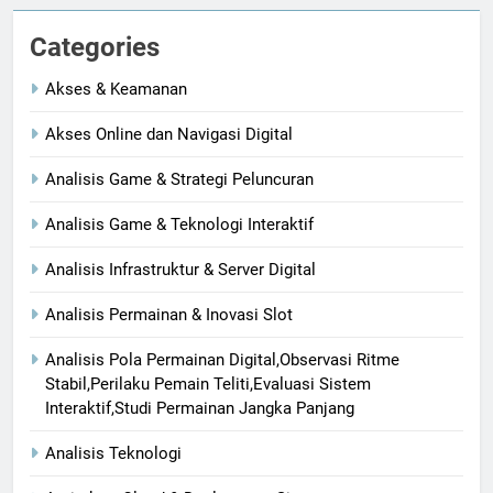
Categories
Akses & Keamanan
Akses Online dan Navigasi Digital
Analisis Game & Strategi Peluncuran
Analisis Game & Teknologi Interaktif
Analisis Infrastruktur & Server Digital
Analisis Permainan & Inovasi Slot
Analisis Pola Permainan Digital,Observasi Ritme
Stabil,Perilaku Pemain Teliti,Evaluasi Sistem
Interaktif,Studi Permainan Jangka Panjang
Analisis Teknologi