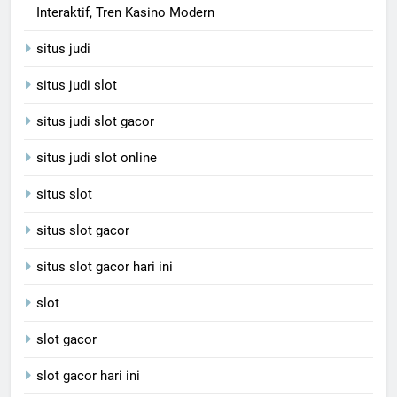
Interaktif, Tren Kasino Modern
situs judi
situs judi slot
situs judi slot gacor
situs judi slot online
situs slot
situs slot gacor
situs slot gacor hari ini
slot
slot gacor
slot gacor hari ini