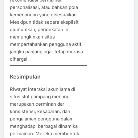
personalisasi, atau bahkan pola
kemenangan yang disesuaikan.
Meskipun tidak secara eksplisit
diumumkan, pendekatan ini
memungkinkan situs
mempertahankan pengguna aktif
jangka panjang agar tetap merasa
dihargai.
Kesimpulan
Riwayat interaksi akun lama di
situs slot gampang menang
merupakan cerminan dari
konsistensi, kesabaran, dan
pengalaman pengguna dalam
menghadapi berbagai dinamika
permainan. Mereka membentuk