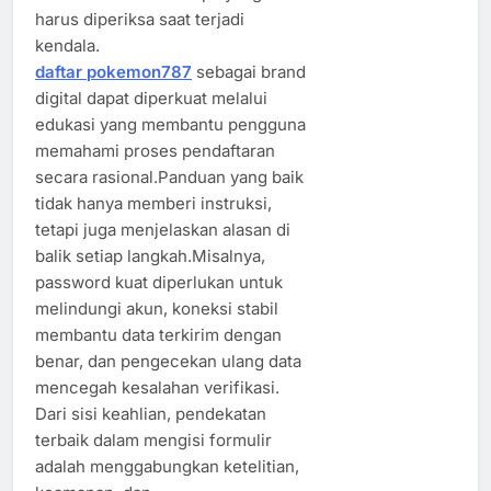
harus diperiksa saat terjadi
kendala.
daftar pokemon787
sebagai brand
digital dapat diperkuat melalui
edukasi yang membantu pengguna
memahami proses pendaftaran
secara rasional.Panduan yang baik
tidak hanya memberi instruksi,
tetapi juga menjelaskan alasan di
balik setiap langkah.Misalnya,
password kuat diperlukan untuk
melindungi akun, koneksi stabil
membantu data terkirim dengan
benar, dan pengecekan ulang data
mencegah kesalahan verifikasi.
Dari sisi keahlian, pendekatan
terbaik dalam mengisi formulir
adalah menggabungkan ketelitian,