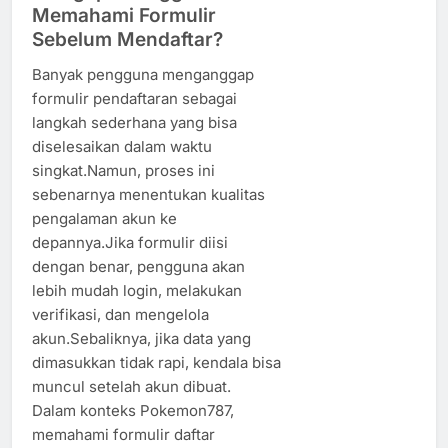
Memahami Formulir
Sebelum Mendaftar?
Banyak pengguna menganggap
formulir pendaftaran sebagai
langkah sederhana yang bisa
diselesaikan dalam waktu
singkat.Namun, proses ini
sebenarnya menentukan kualitas
pengalaman akun ke
depannya.Jika formulir diisi
dengan benar, pengguna akan
lebih mudah login, melakukan
verifikasi, dan mengelola
akun.Sebaliknya, jika data yang
dimasukkan tidak rapi, kendala bisa
muncul setelah akun dibuat.
Dalam konteks Pokemon787,
memahami formulir daftar