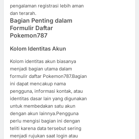
pengalaman registrasi lebih aman
dan terarah.
Bagian Penting dalam
Formulir Daftar
Pokemon787
Kolom Identitas Akun
Kolom identitas akun biasanya
menjadi bagian utama dalam
formulir daftar Pokemon787.Bagian
ini dapat mencakup nama
pengguna, informasi kontak, atau
identitas dasar lain yang digunakan
untuk membedakan satu akun
dengan akun lainnya.Pengguna
perlu mengisi bagian ini dengan
teliti karena data tersebut sering
menjadi rujukan saat login atau