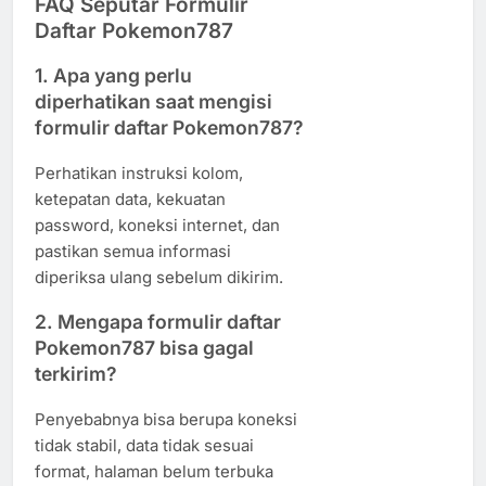
FAQ Seputar Formulir
Daftar Pokemon787
1. Apa yang perlu
diperhatikan saat mengisi
formulir daftar Pokemon787?
Perhatikan instruksi kolom,
ketepatan data, kekuatan
password, koneksi internet, dan
pastikan semua informasi
diperiksa ulang sebelum dikirim.
2. Mengapa formulir daftar
Pokemon787 bisa gagal
terkirim?
Penyebabnya bisa berupa koneksi
tidak stabil, data tidak sesuai
format, halaman belum terbuka