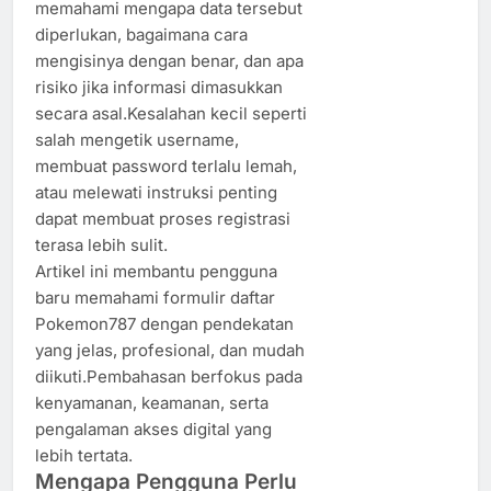
memahami mengapa data tersebut
diperlukan, bagaimana cara
mengisinya dengan benar, dan apa
risiko jika informasi dimasukkan
secara asal.Kesalahan kecil seperti
salah mengetik username,
membuat password terlalu lemah,
atau melewati instruksi penting
dapat membuat proses registrasi
terasa lebih sulit.
Artikel ini membantu pengguna
baru memahami formulir daftar
Pokemon787 dengan pendekatan
yang jelas, profesional, dan mudah
diikuti.Pembahasan berfokus pada
kenyamanan, keamanan, serta
pengalaman akses digital yang
lebih tertata.
Mengapa Pengguna Perlu