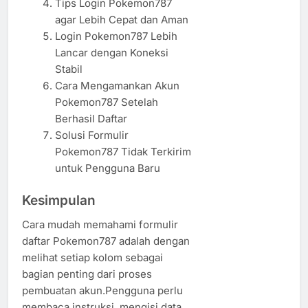
Tips Login Pokemon787
agar Lebih Cepat dan Aman
Login Pokemon787 Lebih
Lancar dengan Koneksi
Stabil
Cara Mengamankan Akun
Pokemon787 Setelah
Berhasil Daftar
Solusi Formulir
Pokemon787 Tidak Terkirim
untuk Pengguna Baru
Kesimpulan
Cara mudah memahami formulir
daftar Pokemon787 adalah dengan
melihat setiap kolom sebagai
bagian penting dari proses
pembuatan akun.Pengguna perlu
membaca instruksi, mengisi data