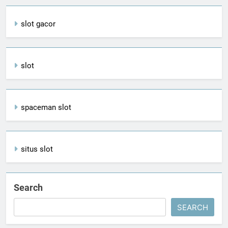
slot gacor
slot
spaceman slot
situs slot
Search
SEARCH