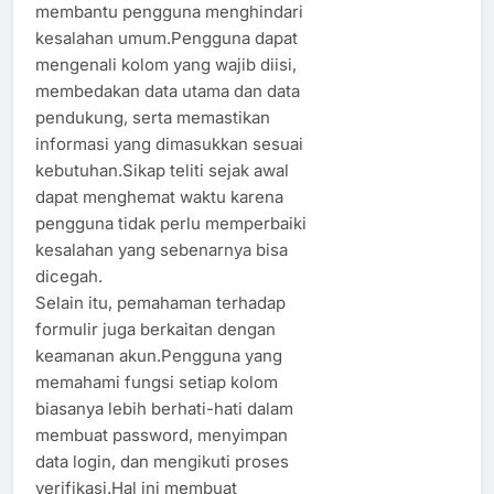
membantu pengguna menghindari
kesalahan umum.Pengguna dapat
mengenali kolom yang wajib diisi,
membedakan data utama dan data
pendukung, serta memastikan
informasi yang dimasukkan sesuai
kebutuhan.Sikap teliti sejak awal
dapat menghemat waktu karena
pengguna tidak perlu memperbaiki
kesalahan yang sebenarnya bisa
dicegah.
Selain itu, pemahaman terhadap
formulir juga berkaitan dengan
keamanan akun.Pengguna yang
memahami fungsi setiap kolom
biasanya lebih berhati-hati dalam
membuat password, menyimpan
data login, dan mengikuti proses
verifikasi.Hal ini membuat