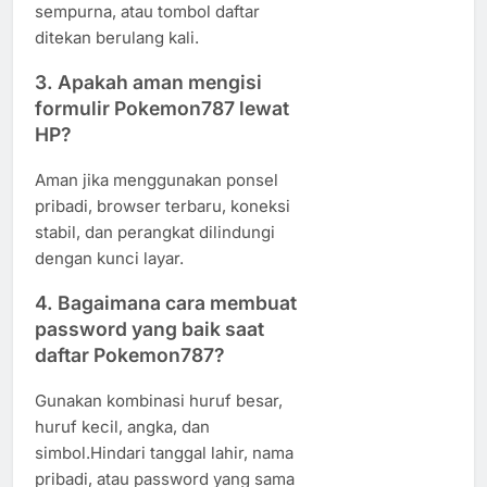
sempurna, atau tombol daftar
ditekan berulang kali.
3. Apakah aman mengisi
formulir Pokemon787 lewat
HP?
Aman jika menggunakan ponsel
pribadi, browser terbaru, koneksi
stabil, dan perangkat dilindungi
dengan kunci layar.
4. Bagaimana cara membuat
password yang baik saat
daftar Pokemon787?
Gunakan kombinasi huruf besar,
huruf kecil, angka, dan
simbol.Hindari tanggal lahir, nama
pribadi, atau password yang sama