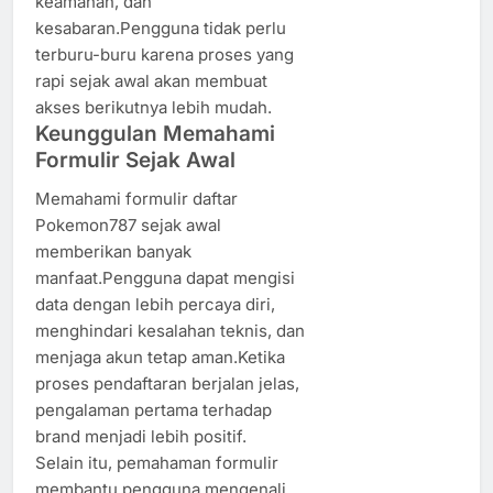
keamanan, dan
kesabaran.Pengguna tidak perlu
terburu-buru karena proses yang
rapi sejak awal akan membuat
akses berikutnya lebih mudah.
Keunggulan Memahami
Formulir Sejak Awal
Memahami formulir daftar
Pokemon787 sejak awal
memberikan banyak
manfaat.Pengguna dapat mengisi
data dengan lebih percaya diri,
menghindari kesalahan teknis, dan
menjaga akun tetap aman.Ketika
proses pendaftaran berjalan jelas,
pengalaman pertama terhadap
brand menjadi lebih positif.
Selain itu, pemahaman formulir
membantu pengguna mengenali