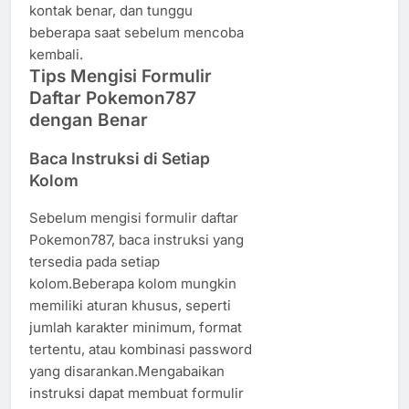
kontak benar, dan tunggu
beberapa saat sebelum mencoba
kembali.
Tips Mengisi Formulir
Daftar Pokemon787
dengan Benar
Baca Instruksi di Setiap
Kolom
Sebelum mengisi formulir daftar
Pokemon787, baca instruksi yang
tersedia pada setiap
kolom.Beberapa kolom mungkin
memiliki aturan khusus, seperti
jumlah karakter minimum, format
tertentu, atau kombinasi password
yang disarankan.Mengabaikan
instruksi dapat membuat formulir