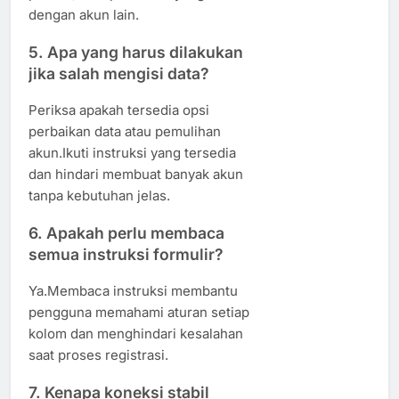
dengan akun lain.
5. Apa yang harus dilakukan
jika salah mengisi data?
Periksa apakah tersedia opsi
perbaikan data atau pemulihan
akun.Ikuti instruksi yang tersedia
dan hindari membuat banyak akun
tanpa kebutuhan jelas.
6. Apakah perlu membaca
semua instruksi formulir?
Ya.Membaca instruksi membantu
pengguna memahami aturan setiap
kolom dan menghindari kesalahan
saat proses registrasi.
7. Kenapa koneksi stabil