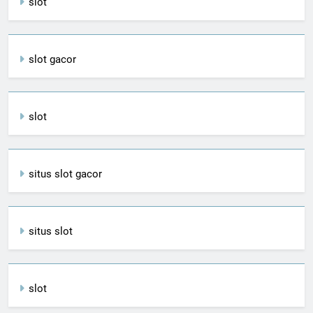
slot
slot gacor
slot
situs slot gacor
situs slot
slot