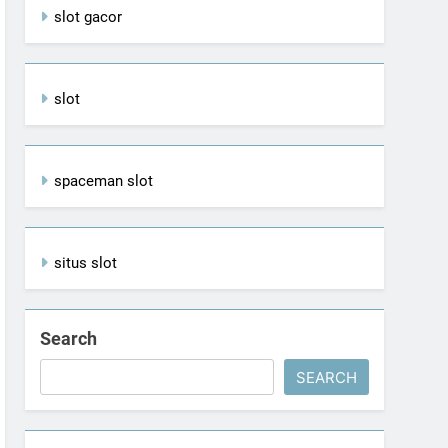
slot gacor
slot
spaceman slot
situs slot
Search
SEARCH