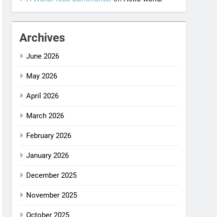
Archives
June 2026
May 2026
April 2026
March 2026
February 2026
January 2026
December 2025
November 2025
October 2025