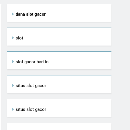
dana slot gacor
slot
slot gacor hari ini
situs slot gacor
situs slot gacor