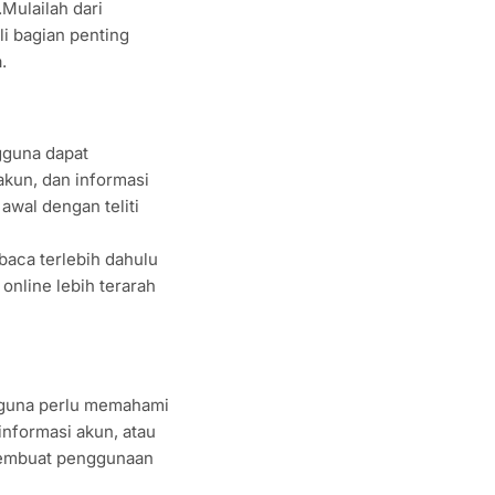
ulailah dari
li bagian penting
.
gguna dapat
akun, dan informasi
wal dengan teliti
baca terlebih dahulu
nline lebih terarah
gguna perlu memahami
informasi akun, atau
membuat penggunaan