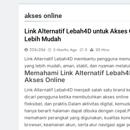
akses online
Link Alternatif Lebah4D untuk Akses 
Lebih Mudah
233c25d
3 Months Ago
0
20 Mins
Link Alternatif Lebah4D membantu pengguna mema
yang lebih mudah, aman, stabil, dan nyaman melalui
Memahami Link Alternatif Lebah
Akses Online
Link Alternatif Lebah4D menjadi salah satu brand 
dicari pengguna ketika membutuhkan akses online 
fleksibel, dan praktis.Dalam aktivitas digital, kemu
hanya berarti halaman dapat dibuka dengan cepat.
memahami perangkat yang digunakan, kualitas konek
browser, keamanan akun, serta alur navigasi agar 