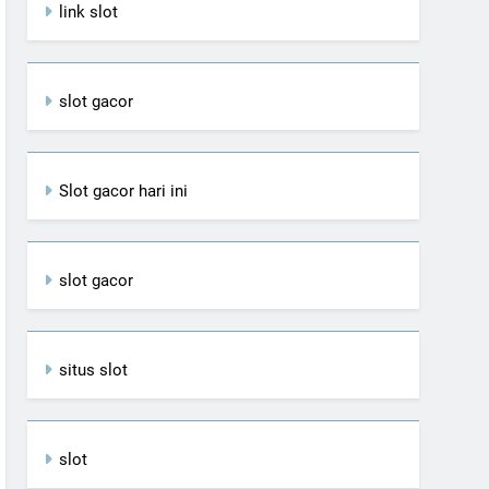
link slot
slot gacor
Slot gacor hari ini
slot gacor
situs slot
slot