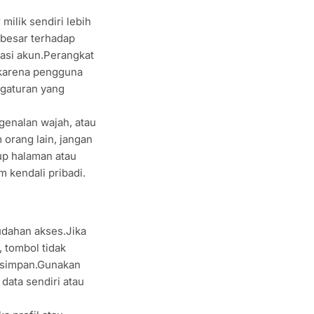
milik sendiri lebih
 besar terhadap
masi akun.Perangkat
 karena pengguna
ngaturan yang
engenalan wajah, atau
 orang lain, jangan
up halaman atau
m kendali pribadi.
udahan akses.Jika
 tombol tidak
ersimpan.Gunakan
 data sendiri atau