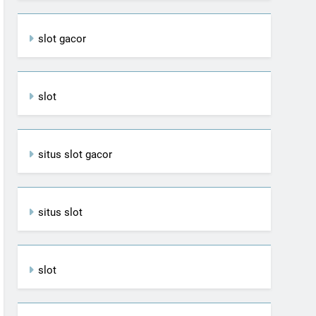
slot gacor
slot
situs slot gacor
situs slot
slot