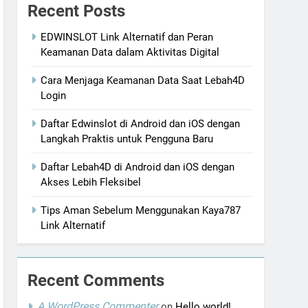
Recent Posts
EDWINSLOT Link Alternatif dan Peran
Keamanan Data dalam Aktivitas Digital
Cara Menjaga Keamanan Data Saat Lebah4D
Login
Daftar Edwinslot di Android dan iOS dengan
Langkah Praktis untuk Pengguna Baru
Daftar Lebah4D di Android dan iOS dengan
Akses Lebih Fleksibel
Tips Aman Sebelum Menggunakan Kaya787
Link Alternatif
Recent Comments
A WordPress Commenter
on
Hello world!