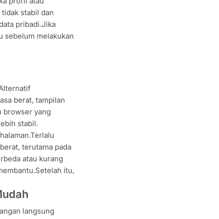
a profil atau
tidak stabil dan
data pribadi.Jika
ulu sebelum melakukan
lternatif
sa berat, tampilan
n browser yang
ebih stabil.
halaman.Terlalu
berat, terutama pada
erbeda atau kurang
membantu.Setelah itu,
Mudah
Jangan langsung