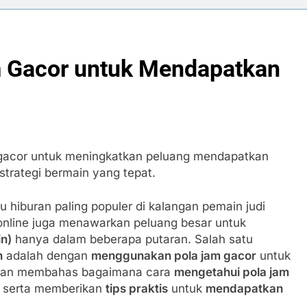
 Gacor untuk Mendapatkan
 gacor untuk meningkatkan peluang mendapatkan
trategi bermain yang tepat.
u hiburan paling populer di kalangan pemain judi
 online juga menawarkan peluang besar untuk
n)
hanya dalam beberapa putaran. Salah satu
n
adalah dengan
menggunakan pola jam gacor
untuk
i akan membahas bagaimana cara
mengetahui pola jam
, serta memberikan
tips praktis
untuk
mendapatkan