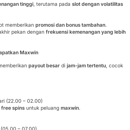
nangan tinggi
, terutama pada
slot dengan volatilitas
slot memberikan
promosi dan bonus tambahan
.
i akhir pekan dengan
frekuensi kemenangan yang lebih
dapatkan Maxwin
 memberikan
payout besar
di
jam-jam tertentu
, cocok
i (22.00 – 02.00)
m
free spins
untuk peluang
maxwin
.
 (05.00 – 07.00)