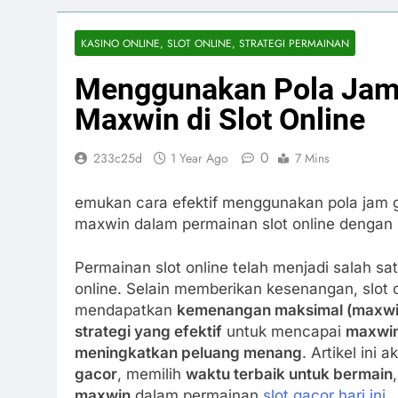
KASINO ONLINE, SLOT ONLINE, STRATEGI PERMAINAN
Menggunakan Pola Jam
Maxwin di Slot Online
0
233c25d
1 Year Ago
7 Mins
emukan cara efektif menggunakan pola jam
maxwin dalam permainan slot online dengan s
Permainan slot online telah menjadi salah sat
online. Selain memberikan kesenangan, slot
mendapatkan
kemenangan maksimal (maxwi
strategi yang efektif
untuk mencapai
maxwi
meningkatkan peluang menang
. Artikel in
gacor
, memilih
waktu terbaik untuk bermain
maxwin
dalam permainan
slot gacor hari ini
.