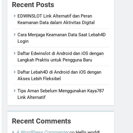
Recent Posts
EDWINSLOT Link Alternatif dan Peran
Keamanan Data dalam Aktivitas Digital
Cara Menjaga Keamanan Data Saat Lebah4D
Login
Daftar Edwinslot di Android dan iOS dengan
Langkah Praktis untuk Pengguna Baru
Daftar Lebah4D di Android dan iOS dengan
Akses Lebih Fleksibel
Tips Aman Sebelum Menggunakan Kaya787
Link Alternatif
Recent Comments
A WordPress Commenter
on
Hello world!