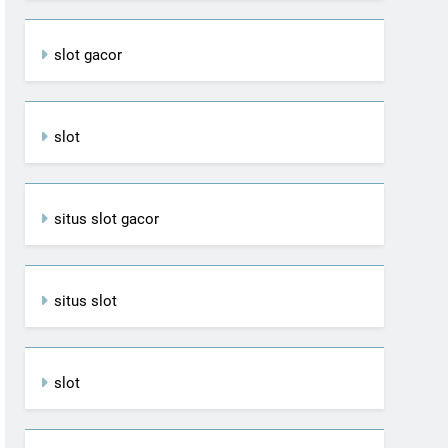
slot gacor
slot
situs slot gacor
situs slot
slot