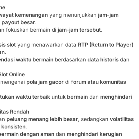
ne
iwayat kemenangan
yang menunjukkan
jam-jam
n
payout besar
.
n fokuskan bermain di
jam-jam tersebut
.
sis slot
yang menawarkan data
RTP (Return to Player)
an
.
ndasi waktu bermain
berdasarkan
data historis
dan
lot Online
i mengenai
pola jam gacor
di
forum atau komunitas
ukan waktu terbaik untuk bermain
dan
menghindari
litas Rendah
an
peluang menang lebih besar
, sedangkan
volatilitas
konsisten
.
bermain dengan aman
dan
menghindari kerugian