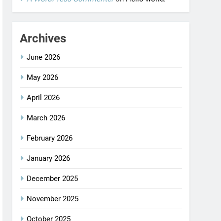
Archives
June 2026
May 2026
April 2026
March 2026
February 2026
January 2026
December 2025
November 2025
October 2025