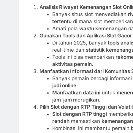
Analisis Riwayat Kemenangan Slot Onli
Banyak situs slot menyediakan
r
tertentu
di mana slot memberika
Amati pola
waktu kemenangan
da
Gunakan Tools dan Aplikasi Slot Gacor
Di tahun 2025, banyak
tools anali
real-time dan
statistik kemenang
Tools ini bisa memberikan
rekome
aktivitas pemain
.
Manfaatkan Informasi dari Komunitas S
Banyak pemain berbagi informas
judi online
.
Manfaatkan data ini
untuk
menent
jam-jam merugikan
.
Pilih Slot dengan RTP Tinggi dan Volati
Slot dengan RTP tinggi
memberik
rendah
memastikan
kemenangan 
Kombinasi ini membantu pemain